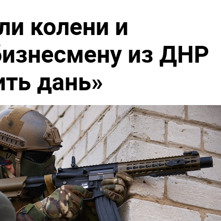
ли колени и
бизнесмену из ДНР
ить дань»