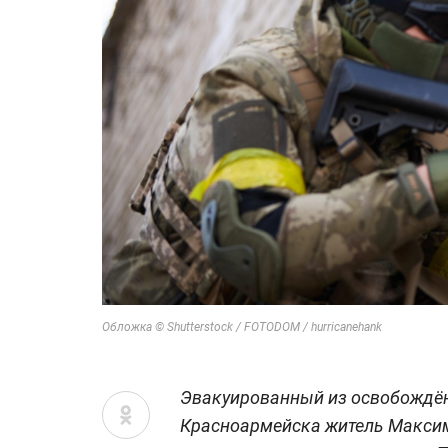
Обложка © Shutterstock / FOTODOM / hurricanehank
Эвакуированный из освобождё
Красноармейска житель Макси