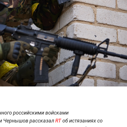
нного российскими войсками
м Чернышов рассказал
RT
об истязаниях со