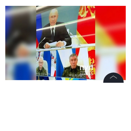
Лукашенко и Путин пообщались по видеосвязи. Фото © Telegram / Пул
Первого
©
2026
News Media Holding.
Все права защищены
«Начинается совместная тренировка. Её
проводят Президенты Белоруссии и России»,
—
говорится в тексте.
Информация
Контакты