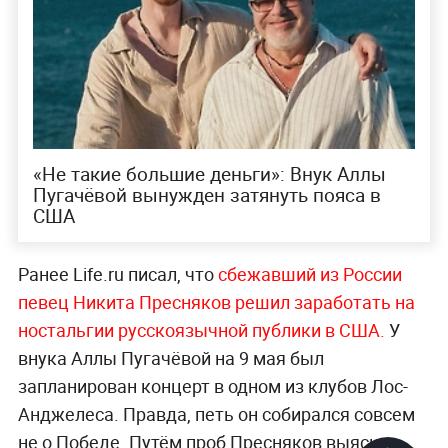
«Не такие большие деньги»: Внук Аллы
Пугачёвой вынужден затянуть пояса в
США
Ранее Life.ru писал, что
сбежавший из России
певец Никита Пресняков решил заработать на
ностальгии русскоязычной публики в США.
У
внука Аллы Пугачёвой на 9 мая был
запланирован концерт в одном из клубов Лос-
Анджелеса. Правда, петь он собирался совсем
не о Победе. Путём проб Пресняков выяснил,