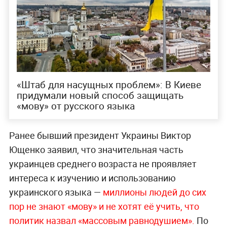
«Штаб для насущных проблем»: В Киеве
придумали новый способ защищать
«мову» от русского языка
Ранее бывший президент Украины Виктор
Ющенко заявил, что значительная часть
украинцев среднего возраста не проявляет
интереса к изучению и использованию
украинского языка —
миллионы людей до сих
пор не знают «мову» и не хотят её учить, что
политик назвал «массовым равноду
шием».
По