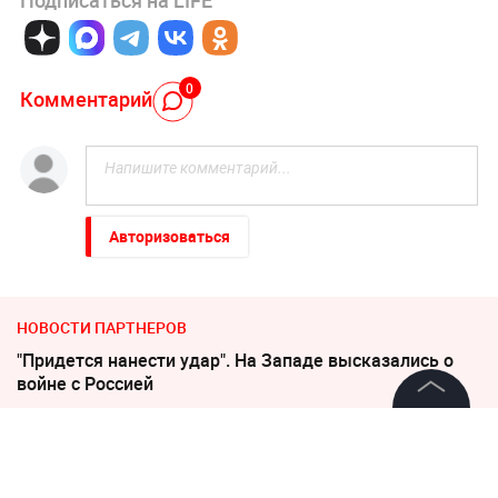
0
Комментарий
Авторизоваться
НОВОСТИ ПАРТНЕРОВ
"Придется нанести удар". На Западе высказались о
войне с Россией
"Пока Киев горел". Раскрыто состояние Зеленского
©
2026
News Media Holding.
Все права защищены
после удара РФ