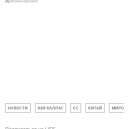
Наталья Афонина
НОВОСТИ
КАЯ КАЛЛАС
ЕС
КИТАЙ
МИРОВА
Подписаться на LIFE