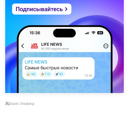
Борис Эльфанд