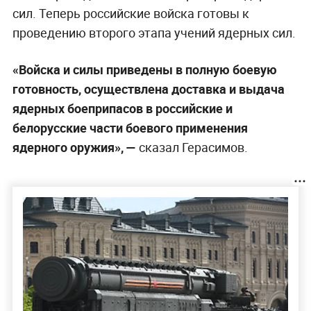
Владимир Путин. Обложка © Life.ru
Начальник Генерального штаба Вооружённых
сил РФ Валерий Герасимов доложил президенту
Владимиру Путину о проведении внезапной
проверки ядерных сил в рамках первого этапа
совместных российско-белорусских учений.
Манёвры стартовали 19 мая.
Герасимов сообщил, что к учениям привлечены
органы управления, соединения и части
ядерного оружия ВС России и Беларуси, а также
части ядерного обеспечения ВС РФ. На первом
этапе проведена внезапная проверка ядерных