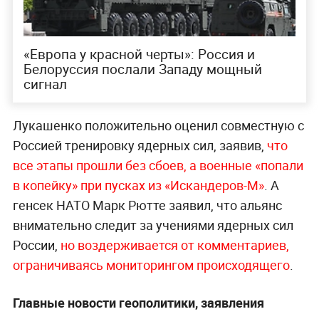
сил. Теперь российские войска готовы к
проведению второго этапа учений ядерных сил.
«Войска и силы приведены в полную боевую
готовность, осуществлена доставка и выдача
ядерных боеприпасов в российские и
белорусские части боевого применения
ядерного оружия», —
сказал Герасимов.