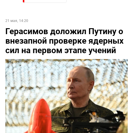
НОВОСТИ ПАРТНЕРОВ
Украина требует от Европы вступить в войну против
России
Увеличилось число задержанных за массовую драку
в Челябинске
Слуцкий выступил с прощальным заявлением
По бежавшему из России Надеждину* нанесли новый
удар
Погиб Александр Ермаков
В Севастополе военный расстрелял сослуживцев и
гражданских