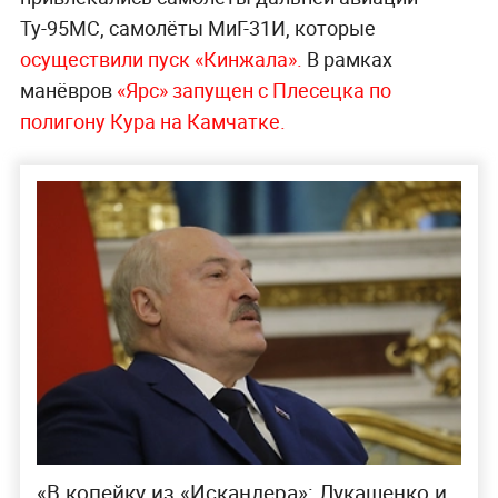
Ту-95МС, самолёты МиГ-31И, которые
осуществили пуск «Кинжала».
В рамках
манёвров
«Ярс» запущен с Плесецка по
полигону Кура на Камчатке.
«В копейку из «‎Искандера»: Лукашенко и