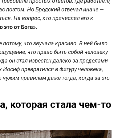
 требовала простых ответов: где работаете,
ас поэтом. Но Бродский отвечал иначе —
ься. На вопрос, кто причислил его к
о это от Бога».
е потому, что звучала красиво. В ней было
 ощущение, что право быть собой человеку
уда он стал известен далеко за пределами
х Иосиф превратился в фигуру человека,
 чужим правилам даже тогда, когда за это
, которая стала чем-то