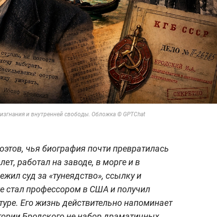
 изгнания и внутренней свободы. Обложка © GPTChat
поэтов, чья биография почти превратилась
лет, работал на заводе, в морге и в
ежил суд за «тунеядство», ссылку и
 стал профессором в США и получил
уре. Его жизнь действительно напоминает
тории Бродского не набор драматичных