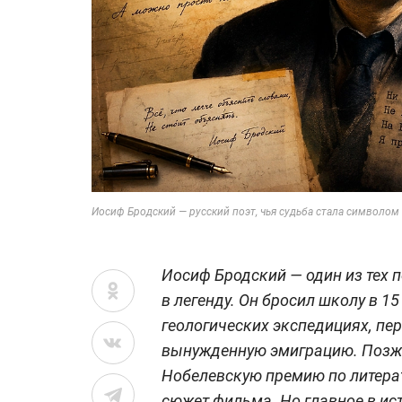
Иосиф Бродский — русский поэт, чья судьба стала символом
Иосиф Бродский — один из тех 
в легенду. Он бросил школу в 15 
геологических экспедициях, пер
вынужденную эмиграцию. Позже
Нобелевскую премию по литерат
сюжет фильма. Но главное в ис