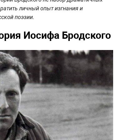
евратить личный опыт изгнания и
сской поэзии.
тория Иосифа Бродского