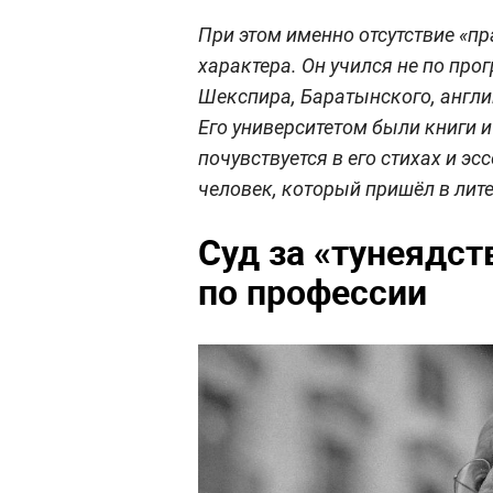
При этом именно отсутствие «п
характера. Он учился не по прог
Шекспира, Баратынского, англи
Его университетом были книги 
почувствуется в его стихах и э
человек, который пришёл в литер
Суд за «тунеядств
по профессии