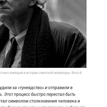
стных эпизодов в истории советской литературы. Фото ©
удили за «тунеядство» и отправили в
ь. Этот процесс быстро перестал быть
тал символом столкновения человека и