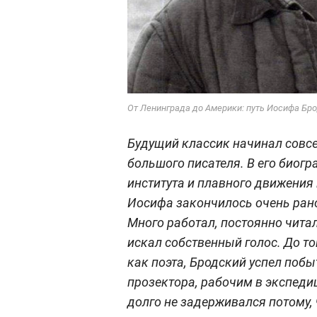
От Ленинграда до Америки: путь Иосифа Бро
Будущий классик начинал совсе
большого писателя. В его биогр
института и плавного движения
Иосифа закончилось очень рано
Много работал, постоянно читал
искал собственный голос. До то
как поэта, Бродский успел по
прозектора, рабочим в экспеди
долго не задерживался потому, 