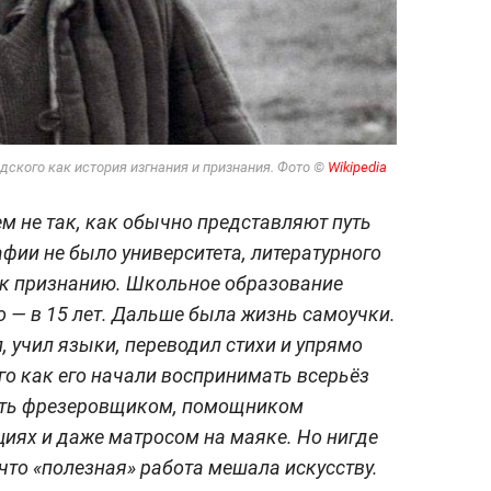
дского как история изгнания и признания. Фото ©
Wikipedia
м не так, как обычно представляют путь
афии не было университета, литературного
 к признанию. Школьное образование
 — в 15 лет. Дальше была жизнь самоучки.
, учил языки, переводил стихи и упрямо
го как его начали воспринимать всерьёз
быть фрезеровщиком, помощником
циях и даже матросом на маяке. Но нигде
что «полезная» работа мешала искусству.