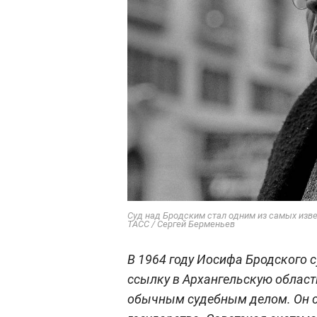
Суд над Бродским стал одним из самых изве
ТАСС / Сергей Берменьев
В 1964 году Иосифа Бродского с
ссылку в Архангельскую област
обычным судебным делом. Он с