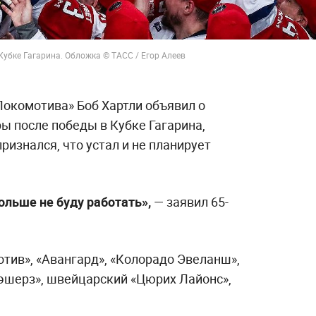
убке Гагарина. Обложка © ТАСС / Егор Алеев
Локомотива» Боб Хартли объявил о
ы после победы в Кубке Гагарина,
ризнался, что устал и не планирует
больше не буду работать»,
— заявил 65-
тив», «Авангард», «Колорадо Эвеланш»,
рэшерз», швейцарский «Цюрих Лайонс»,