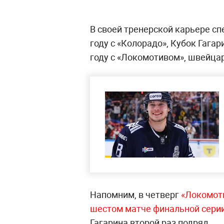
В своей тренерской карьере с
году с «Колорадо», Кубок Гагар
году с «Локомотивом», швейцар
Напомним, в четверг
«Локомоти
шестом матче финальной сери
Гагарина второй раз подряд.