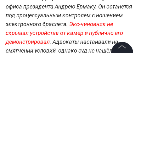
офиса президента Андрею Ермаку. Он останется
под процессуальным контролем с ношением
электронного браслета.
Экс-чиновник не
скрывал устройства от камер и публично его
демонстрировал
. Адвокаты настаивали на
смягчении условий, однако суд не нашёл для
этого оснований.
©
2026
News Media Holding.
Все права защищены
Бывший глава Офиса президента Украины
Андрей Ермак — фигурант дела о легализации
Информация
460 миллионов гривен при строительстве
элитного коттеджного городка «Династия». По
Контакты
версии следствия НАБУ и САП, он
Редакция
координировал возведение резиденций в
Правовая информация
составе группы с бизнесменом Тимуром
Политика обработки персональных данных
Миндичем и экс-вице-премьером Алексеем