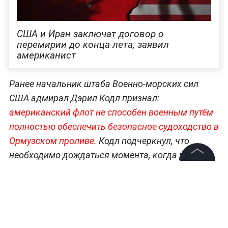
США и Иран заключат договор о
перемирии до конца лета, заявил
американист
Ранее начальник штаба Военно-морских сил
США адмирал Дэрил Кодл признал:
американский флот не способен военным путём
полностью обеспечить безопасное судоходство в
Ормузском проливе
. Кодл подчеркнул, что
необходимо дождаться момента, когда режим
прекращения огня в регионе станет постоянным.
©
2026
News Media Holding.
Все права защищены
Только тогда можно будет говорить о
полноценном возобновлении безопасной
навигации.
Информация