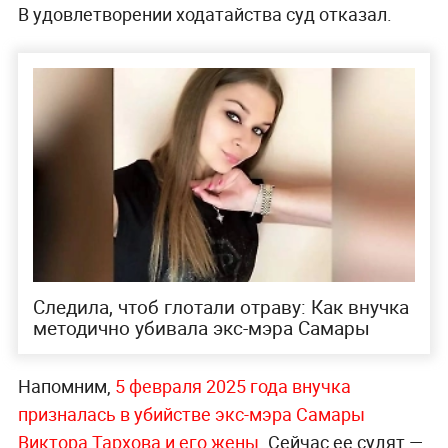
В удовлетворении ходатайства суд отказал.
Следила, чтоб глотали отраву: Как внучка
методично убивала экс-мэра Самары
Напомним,
5 февраля 2025 года внучка
призналась в убийстве экс-мэра Самары
Виктора Тархова и его жены
. Сейчас ее судят —