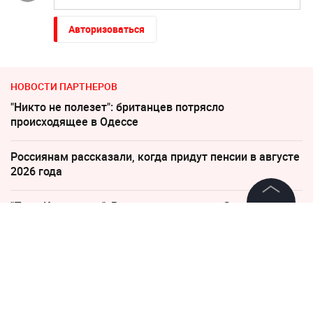
Авторизоваться
НОВОСТИ ПАРТНЕРОВ
"Никто не полезет": британцев потрясло
происходящее в Одессе
Россиянам рассказали, когда придут пенсии в августе
2026 года
"Пока Киев горел". Раскрыто состояние Зеленского
после удара РФ
©
2026
News Media Holding.
Все права защищены
"Придется нанести удар". На Западе высказались о
войне с Россией
Информация
Рубио отреагировал на требование перестать
Контакты