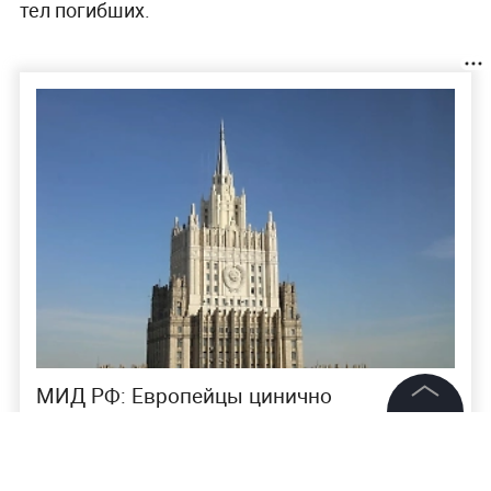
тел погибших.
МИД РФ: Европейцы цинично
оправдывали ядерные учения на
конференции по ДНЯО
©
2026
News Media Holding.
Все права защищены