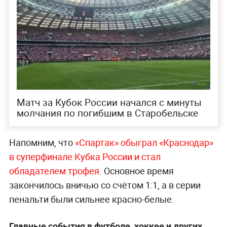
Матч за Кубок России начался с минуты
молчания по погибшим в Старобельске
Напомним, что
«Спартак» обыграл «Краснодар»
в суперфинале Кубка России и стал
обладателем трофея.
Основное время
закончилось вничью со счётом 1:1, а в серии
пенальти были сильнее красно-белые.
Главные события в футболе, хоккее и других