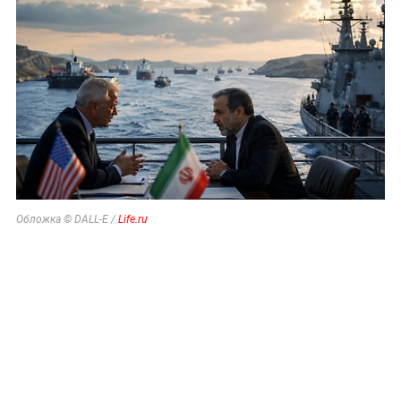
Обложка © DALL-E /
Life.ru