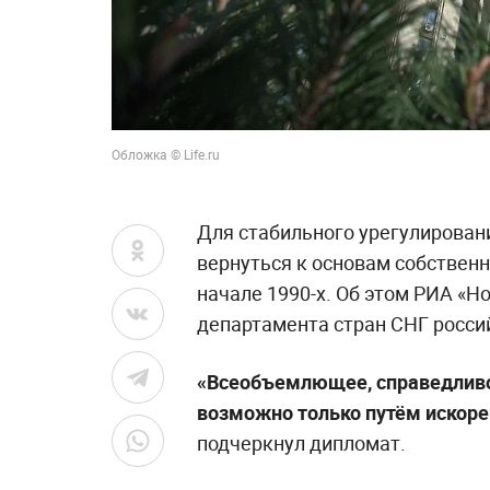
Обложка © Life.ru
Для стабильного урегулирован
вернуться к основам собственн
начале 1990-х. Об этом РИА «Н
департамента стран СНГ росс
«Всеобъемлющее, справедливо
возможно только путём искоре
подчеркнул дипломат.