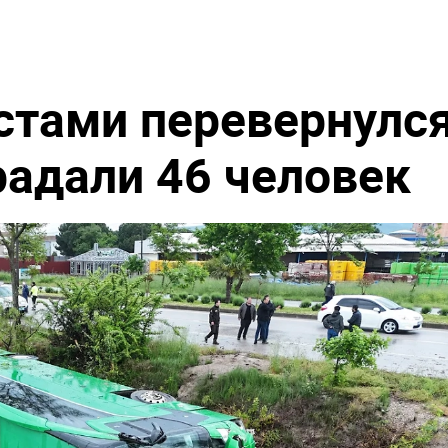
истами перевернулс
радали 46 человек