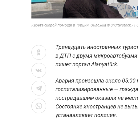
Карета скорой помощи в Турции. Обложка © Shutterstock /
Тринадцать иностранных турист
в ДТП с двумя микроавтобуами 
пишет портал Alanyatürk.
Авария произошла около 05:00 
госпитализированные — гражд
пострадавшим оказали на месте,
Состояние иностранцев не выз
устанавливает полиция.