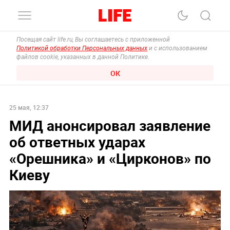
Посещая сайт life.ru, Вы соглашаетесь с приложенной
Политикой обработки Персональных данных
и с использованием
файлов cookie, указанных в данной Политике.
ОК
25 мая, 12:37
МИД анонсировал заявление
об ответных ударах
«Орешника» и «Цирконов» по
Киеву