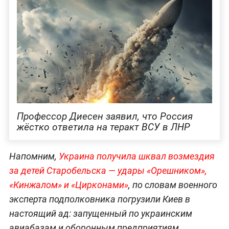
Профессор Диесен заявил, что Россия
жёстко ответила на теракт ВСУ в ЛНР
Напомним,
Украина получила шквал возмездия
за детей Старобельска — удары «Орешником»,
«Кинжалом» и «Цирконами»
, по словам военного
эксперта подполковника погрузили Киев в
настоящий ад: запущенный по украинским
авиабазам и оборонным предприятиям