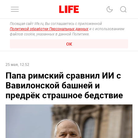
Посещая сайт life.ru, Вы соглашаетесь с приложенной
Политикой обработки Персональных данных
и с использованием
файлов cookie, указанных в данной Политике.
ОК
25 мая, 12:52
Папа римский сравнил ИИ с
Вавилонской башней и
предрёк страшное бедствие