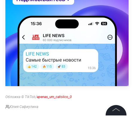
Обложка © TikTok/
apenas_um_catolico_0
Юлия Сафиулина
©
2026
News Media Holding.
НОВОСТИ
ПАПА РИМСКИЙ
ОБЩЕСТВО
Все права защищены