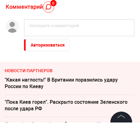
0
Комментарий
Авторизоваться
НОВОСТИ ПАРТНЕРОВ
"Какая наглость!" В Британии поразились удару
России по Киеву
"Пока Киев горел". Раскрыто состояние Зеленского
после удара РФ
Киев обречён: особые войска зашли в Чернигов
©
2026
News Media Holding.
Все права защищены
Погиб Александр Ермаков