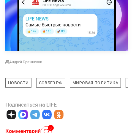
Андрей Бражников
НОВОСТИ
СОВБЕЗ РФ
МИРОВАЯ ПОЛИТИКА
П
Подписаться на LIFE
0
Комментарий