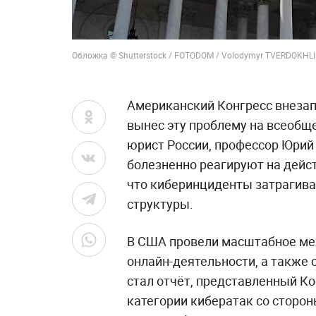
Обложка © Shutterstock / FOTODOM / Volodymyr TVERDOKHLI
Американский Конгресс внезапн
вынес эту проблему на всеобщ
юрист России, профессор Юрий
болезненно реагируют на дейс
что киберинциденты затрагива
структуры.
В США провели масштабное ме
онлайн-деятельности, а также 
стал отчёт, представленный Ко
категории кибератак со сторон