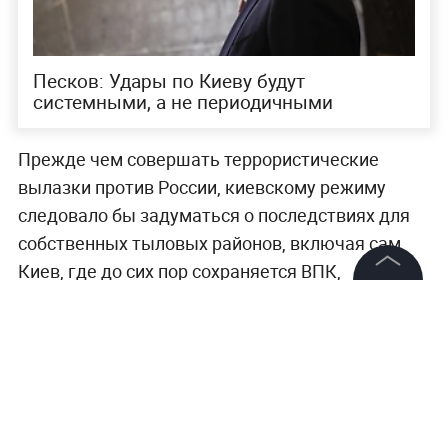
Песков: Удары по Киеву будут
системными, а не периодичными
Прежде чем совершать террористические
вылазки против России, киевскому режиму
следовало бы задуматься о последствиях для
собственных тыловых районов, включая сам
Киев, где до сих пор сохраняется ВПК,
подчеркнул парламентарий. Он добавил, что
©
2026
News Media Holding.
Все права защищены
если раньше ВСУ совершали преступления
против человечности, то теперь подумают,
понимая, что ответный удар неизбежен. Россия
Информация
слишком долго терпела.
Контакты