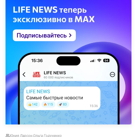
Юния Ларсон
,
Ольга Годуненко