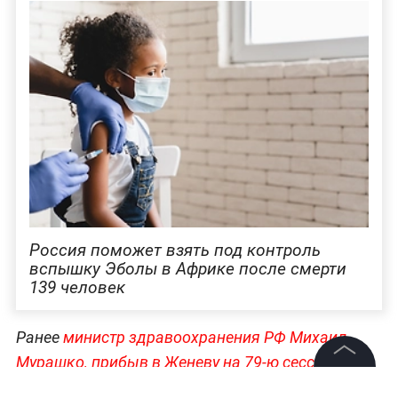
Россия поможет взять под контроль
вспышку Эболы в Африке после смерти
139 человек
Ранее
министр здравоохранения РФ Михаил
Мурашко, прибыв в Женеву на 79-ю сессию
Всемирной ассамблеи здравоохранения, заявил,
©
2026
News Media Holding.