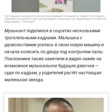
Гуф подарил четырёхлетней дочери розовый гелендваген. Видео © Instagram
(признан экстремистской организацией и запрещён на территории Российской
Федерации) / therealguf
Музыкант поделился в соцсетях несколькими
трогательными кадрами. Малышка с
удовольствием уселась в свою новую машину и
начала колесить по двору под контролем папы.
Поклонники также заметили в видео намёк на
возможное музыкальное будущее девочки —
судя по кадрам, у родителей растёт настоящая
маленькая звезда.