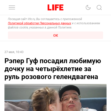
Посещая сайт life.ru, Вы соглашаетесь с приложенной
Политикой обработки Персональных данных
и с использованием
файлов cookie, указанных в данной Политике.
ОК
27 мая, 10:43
Рэпер Гуф посадил любимую
дочку на четырёхлетие за
руль розового гелендвагена