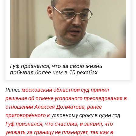
Гуф признался, что за свою жизнь
побывал более чем в 10 рехабах
Ранее
московский областной суд принял
решение об отмене уголовного преследования в
отношении Алексея Долматова, ранее
приговорённого к
условному сроку в один год.
Гуф признался, что счастлив, и заявил, что
уезжать за границу не планирует, так как в