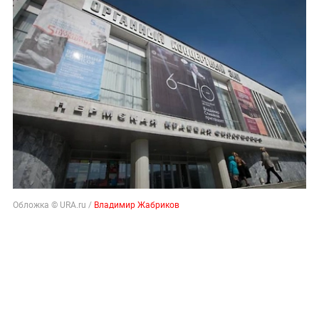
Обложка © URA.ru /
Владимир Жабриков