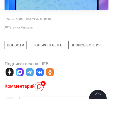
Реанимобиль. Обложка © Life.ru
Татьяна Миссуми
НОВОСТИ
ТОЛЬКО НА LIFE
ПРОИСШЕСТВИЯ
П
Подписаться на LIFE
0
Комментарий
©
2026
News Media Holding.
Все права защищены