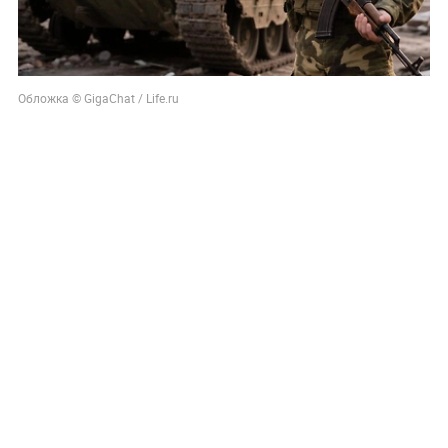
Обложка © GigaChat / Life.ru