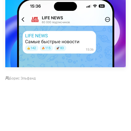
Борис Эльфанд