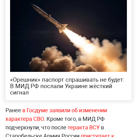
«Орешник» паспорт спрашивать не будет:
В МИД РФ послали Украине жёсткий
сигнал
Ранее
в Госдуме заявили об изменении
характера СВО
. Кроме того, в МИД РФ
подчеркнули, что после
теракта ВСУ
в
Старобельске Армия России
приступает к