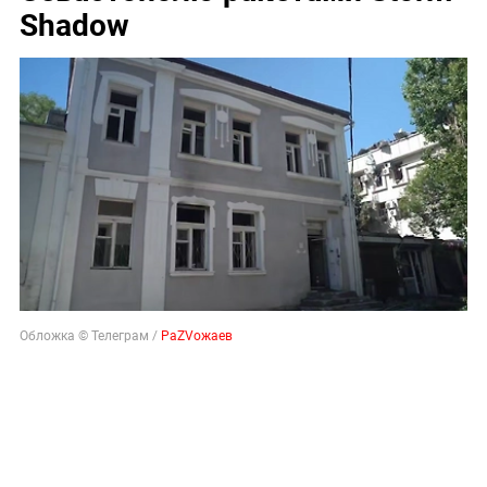
Shadow
Обложка © Телеграм /
РаZVожаев