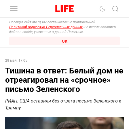
Посещая сайт life.ru, Вы соглашаетесь с приложенной
Политикой обработки Персональных данных
и с использованием
файлов cookie, указанных в данной Политике.
ОК
28 мая, 17:05
Тишина в ответ: Белый дом не
отреагировал на «срочное»
письмо Зеленского
РИАН: США оставили без ответа письмо Зеленского к
Трампу