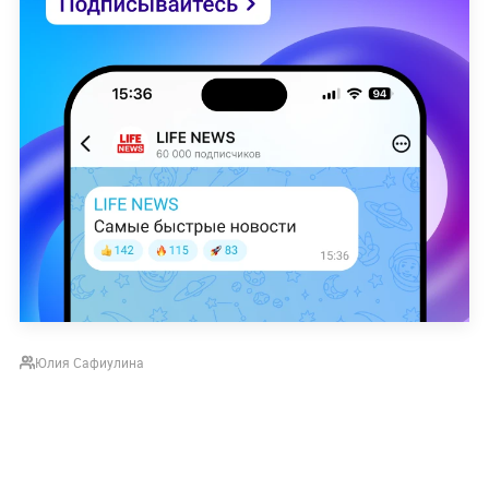
Юлия Сафиулина