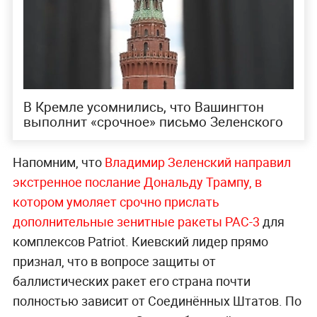
В Кремле усомнились, что Вашингтон
выполнит «срочное» письмо Зеленского
Напомним, что
Владимир Зеленский направил
экстренное послание Дональду Трампу, в
котором умоляет срочно прислать
дополнительные зенитные ракеты PAC-3
для
комплексов Patriot. Киевский лидер прямо
признал, что в вопросе защиты от
баллистических ракет его страна почти
полностью зависит от Соединённых Штатов. По