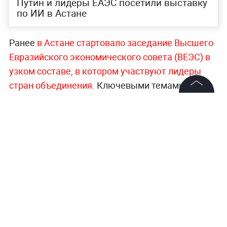
Путин и лидеры ЕАЭС посетили выставку
по ИИ в Астане
Ранее
в Астане стартовало заседание Высшего
Евразийского экономического совета (ВЕЭС) в
узком составе, в котором участвуют лидеры
стран объединения.
Ключевыми темами
обсуждения стали вопросы интеграционного
©
2026
News Media Holding.
взаимодействия и экономического
Все права защищены
сотрудничества в рамках Евразийского
экономического союза.
Информация
Все самое важное о мире, странах и их лидерах
Контакты
—
читайте в разделе «Мировая политика» на
Редакция
Life.ru.
Правовая информация
Политика обработки персональных данных