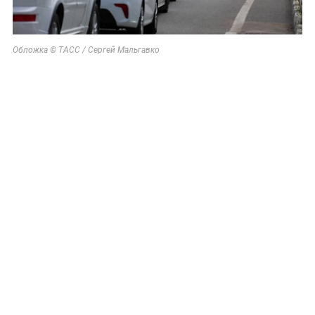
Обложка © ТАСС / Сергей Мальгавко