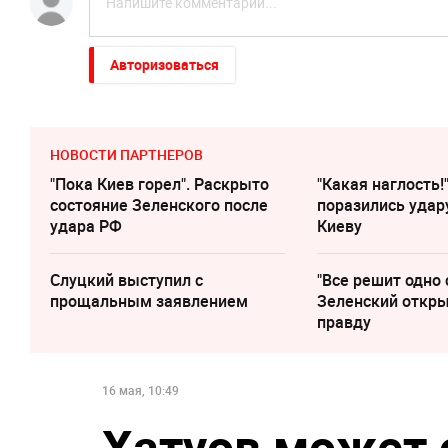
Авторизоваться
НОВОСТИ ПАРТНЕРОВ
"Пока Киев горел". Раскрыто
"Какая наглость!
состояние Зеленского после
поразились удар
удара РФ
Киеву
Слуцкий выступил с
"Все решит одно 
прощальным заявлением
Зеленский откр
правду
16 мая, 10:49
Хатуов может 