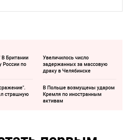
" В Британии
Увеличилось число
у России по
задержанных за массовую
драку в Челябинске
сражение".
В Польше возмущены ударом
ыл страшную
Кремля по иностранным
активам
стать первым