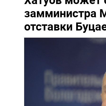
замминистра 
отставки Буца