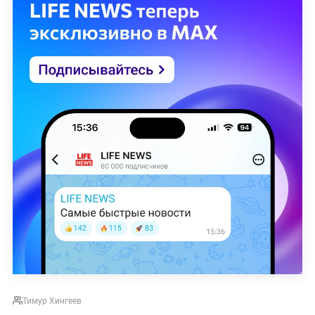
Тимур Хингеев