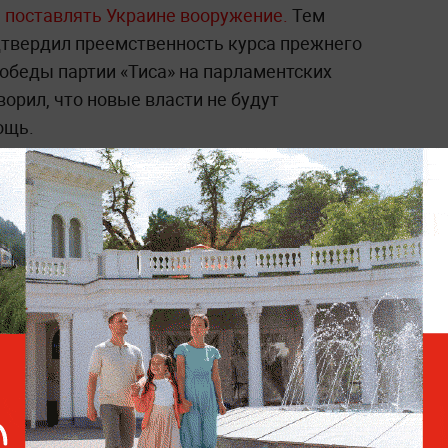
 поставлять Украине вооружение.
Тем
твердил преемственность курса прежнего
обеды партии «Тиса» на парламентских
ворил, что новые власти не будут
ощь.
ддержали.
Пресс-секретарь президента РФ
ирное урегулирование на Украине может
, если все страны прекратят поставлять
 режиме реального времени —
читайте в
 Life.ru
.