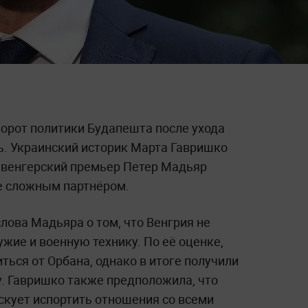
орот политики Будапешта после ухода
ь. Украинский историк Марта Гавришко
й венгерский премьер Петер Мадьяр
е сложным партнёром.
слова Мадьяра о том, что Венгрия не
жие и военную технику. По её оценке,
ься от Орбана, однако в итоге получили
. Гавришко также предположила, что
скует испортить отношения со всеми