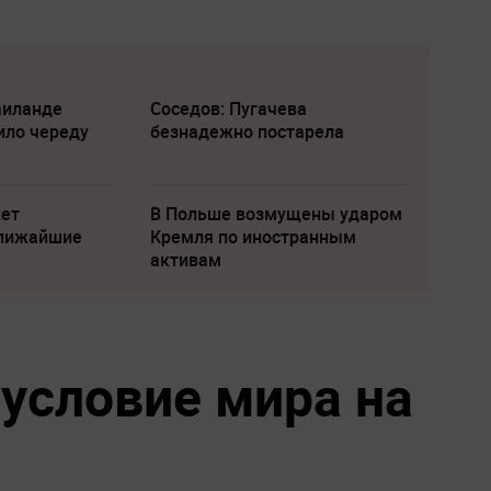
аиланде
Соседов: Пугачева
ило череду
безнадежно постарела
жет
В Польше возмущены ударом
ближайшие
Кремля по иностранным
активам
 условие мира на