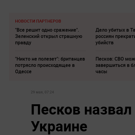
НОВОСТИ ПАРТНЕРОВ
"Все решит одно сражение".
Дело убитых в Т
Зеленский открыл страшную
россиян прекрат
правду
убийств
"Никто не полезет": британцев
Песков: СВО мо
потрясло происходящее в
завершиться в 
Одессе
часы
29 мая, 07:24
Песков назвал
Украине