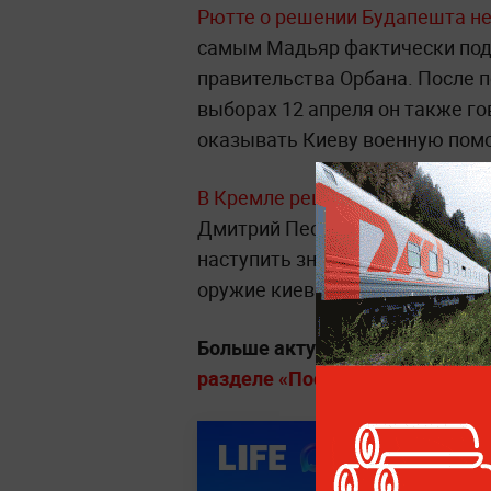
Рютте о решении Будапешта не
самым Мадьяр фактически под
правительства Орбана. После п
выборах 12 апреля он также го
оказывать Киеву военную пом
В Кремле решение Венгрии по
Дмитрий Песков заявил, что м
наступить значительно быстрее
оружие киевскому режиму.
Больше актуальных событий в
разделе «Последние новости» на