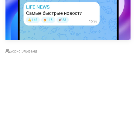
Борис Эльфанд