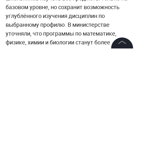
базовом уровне, но сохранит возможность
углублённого изучения дисциплин по
выбранному профилю. В министерстве
уточняли, что программы по математике,
физике, химии и биологии станут более
прикладными. Также в перечень
©
2026
News Media Holding.
метапредметных результатов включат навыки
Все права защищены
работы с технологиями искусственного
интеллекта.
Информация
Главные события и истории о том, чем живёт
Контакты
страна, —
в разделе «Общество» на Life.ru.
Редакция
Правовая информация
Политика обработки персональных данных
Партнерам