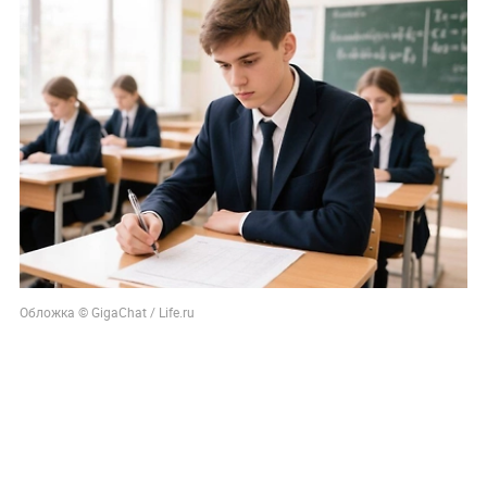
Обложка © GigaChat / Life.ru