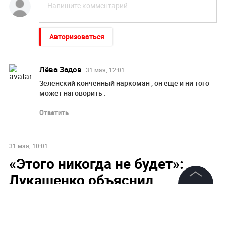
Авторизоваться
Лёва Задов
31 мая, 12:01
Зеленский конченный наркоман , он ещё и ни того
может наговорить .
Ответить
31 мая, 10:01
«Этого никогда не будет»:
Лукашенко объяснил
верещание Зеленского об
©
2026
News Media Holding.
Все права защищены
угрозе из Белоруссии