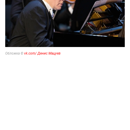
Обложка ©
vk.com/ Денис Мацуев