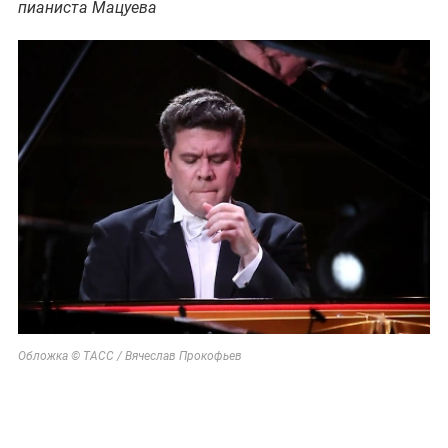
пианиста Мацуева
Обложка © ТАСС / Вячеслав Прокофьев