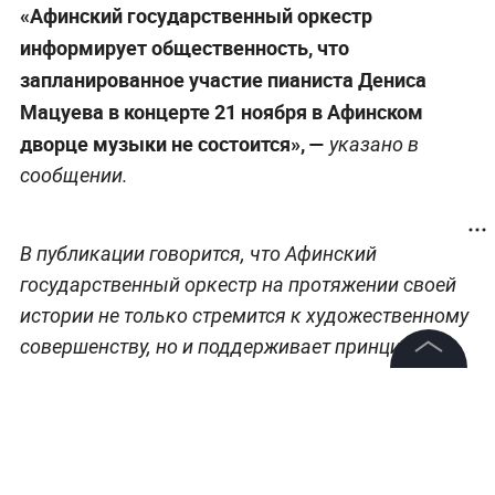
«Афинский государственный оркестр
информирует общественность, что
запланированное участие пианиста Дениса
Мацуева в концерте 21 ноября в Афинском
дворце музыки не состоится», —
указано в
сообщении.
В публикации говорится, что Афинский
государственный оркестр на протяжении своей
истории не только стремится к художественному
совершенству, но и поддерживает принципы
открытого диалога и уважения, присущие
©
2026
News Media Holding.
европейскому культурному сообществу. В свете
Все права защищены
недавних «международных событий», оркестр
принял решение скорректировать свою