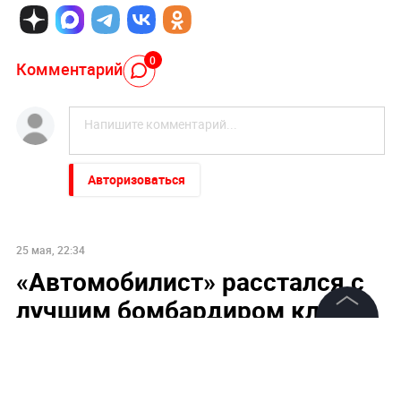
0
Комментарий
Авторизоваться
25 мая, 22:34
«Автомобилист» расстался с
лучшим бомбардиром клуба
Да Костой
©
2026
News Media Holding.
Все права защищены