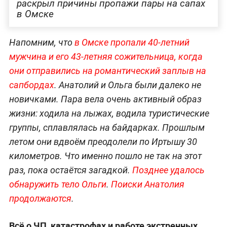
раскрыл причины пропажи пары на сапах
в Омске
Напомним, что
в Омске пропали 40-летний
мужчина и его 43-летняя сожительница, когда
они отправились на романтический заплыв на
сапбордах
. Анатолий и Ольга были далеко не
новичками. Пара вела очень активный образ
жизни: ходила на лыжах, водила туристические
группы, сплавлялась на байдарках. Прошлым
летом они вдвоём преодолели по Иртышу 30
километров. Что именно пошло не так на этот
раз, пока остаётся загадкой.
Позднее удалось
обнаружить тело Ольги
.
Поиски Анатолия
продолжаются
.
Всё о ЧП, катастрофах и работе экстренных