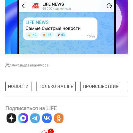
Александра Вишнякова
НОВОСТИ
ТОЛЬКО НА LIFE
ПРОИСШЕСТВИЯ
О
Подписаться на LIFE
0