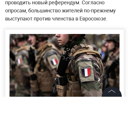
проводить новый референдум. Согласно
опросам, большинство жителей по-прежнему
выступают против членства в Евросоюзе.
©
2026
News Media Holding.
Все права защищены
Посольство РФ: Париж изучает
разведданные Норвегии о ядерном
потенциале России