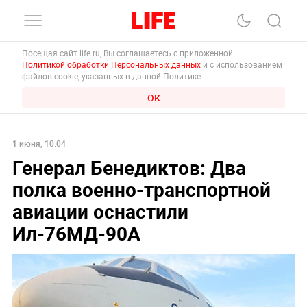
Посещая сайт life.ru, Вы соглашаетесь с приложенной
Политикой обработки Персональных данных
и с использованием
файлов cookie, указанных в данной Политике.
ОК
1 июня, 10:04
Генерал Бенедиктов: Два
полка военно-транспортной
авиации оснастили
Ил-76МД-90А