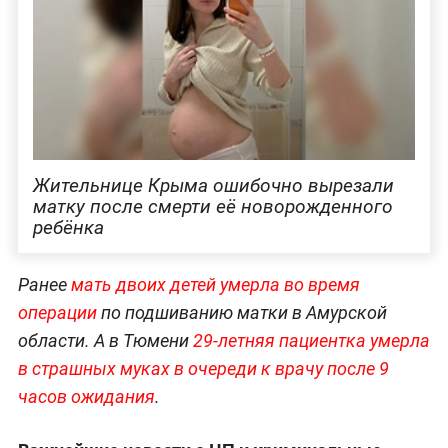
Жительнице Крыма ошибочно вырезали
матку после смерти её новорожденного
ребёнка
Ранее
мать двоих детей умерла во время
операции
по подшиванию матки в Амурской
области. А в Тюмени
29-летняя пациентка умерла
в страшных муках в очереди к врачу после 9
часов ожидания
.