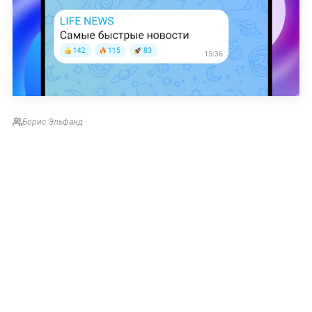
Борис Эльфанд