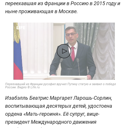
переехавшая из Франции в Россию в 2015 году и
ныне проживающая в Москве.
Переехавший из Франции русофил вручил Путину статую и заявил о победе
России. Видео © Life.ru
Изабэлль Беатрис Маргарет Ларошь-Сорлин,
воспитывающая десятерых детей, удостоена
ордена «Мать-героиня». Её супруг, вице-
президент Международного движения