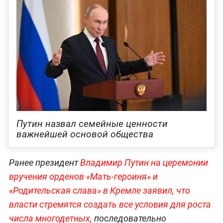
Путин назвал семейные ценности
важнейшей основой общества
Ранее президент
Владимир Путин на церемонии
вручения орденов «Мать-героиня» и
«Родительская слава» в Кремле заявил, что
власти стремятся создать все условия для роста
числа многодетных,
последовательно