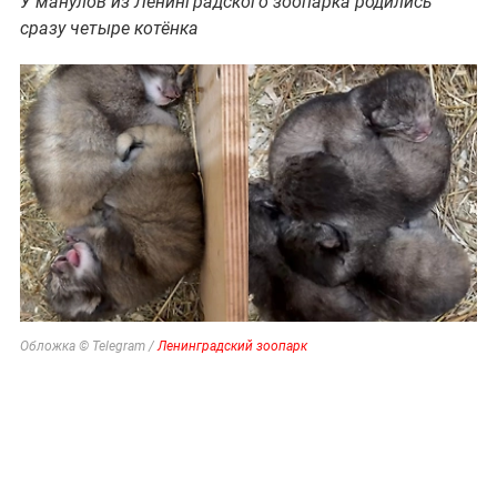
У манулов из Ленинградского зоопарка родились
сразу четыре котёнка
Обложка © Telegram /
Ленинградский зоопарк