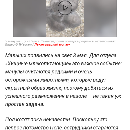
У манулов Шу и Пепе в Ленинградском зоопарке родились четверо котят.
Видео © Telegram /
Ленинградский зоопарк
Малыши появились на свет 8 мая. Для отдела
«Хищные млекопитающие» это важное событие:
манулы считаются редкими и очень
осторожными животными, которые ведут
скрытный образ жизни, поэтому добиться их
успешного размножения в неволе — не такая уж
простая задача.
Пол котят пока неизвестен. Поскольку это
первое потомство Пепе, сотрудники стараются