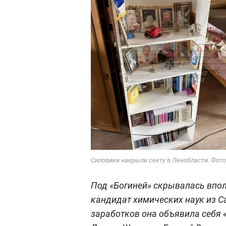
Силовики накрыли секту в Ленобласти. Фото
Под «Богиней» скрывалась впо
кандидат химических наук из С
заработков она объявила себя 