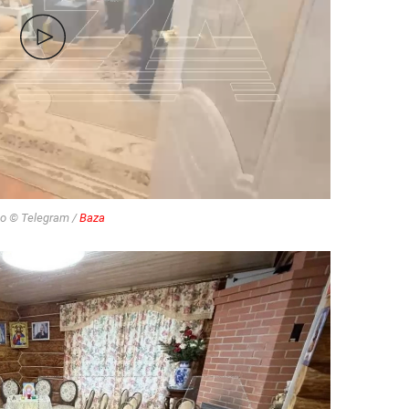
о © Telegram /
Baza