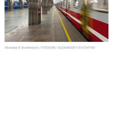
Обложка © Shutterstock / FOTODOM / ALEXANDER V EVSTAFYEV