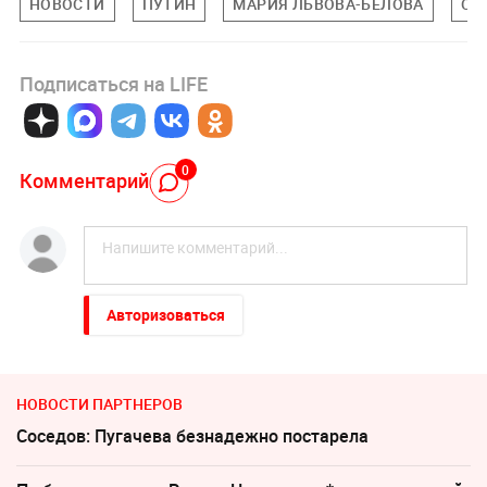
НОВОСТИ
ПУТИН
МАРИЯ ЛЬВОВА-БЕЛОВА
ОБ
Подписаться на LIFE
0
Комментарий
Авторизоваться
НОВОСТИ ПАРТНЕРОВ
Соседов: Пугачева безнадежно постарела