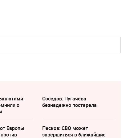
выплатами
Соседов: Пугачева
омнили о
безнадежно постарела
ы
 от Европы
Песков: СВО может
 против
завершиться в ближайшие