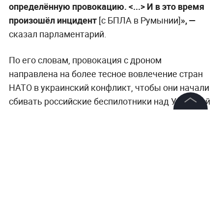
определённую провокацию. <...> И в это время
произошёл инцидент
[с БПЛА в Румынии]
», —
сказал парламентарий.
По его словам, провокация с дроном
направлена на более тесное вовлечение стран
НАТО в украинский конфликт, чтобы они начали
сбивать российские беспилотники над Украиной
с территории альянса.
©
2026
News Media Holding.
Все права защищены
Информация
Контакты
Редакция
Правовая информация